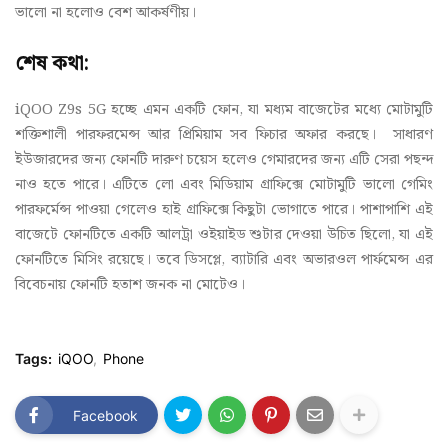
ভালো না হলোও বেশ আকর্ষণীয়।
শেষ কথা:
iQOO Z9s 5G হচ্ছে এমন একটি ফোন, যা মধ্যম বাজেটের মধ্যে মোটামুটি
শক্তিশালী পারফরমেন্স আর প্রিমিয়াম সব ফিচার অফার করছে। সাধারণ
ইউজারদের জন্য ফোনটি দারুণ চয়েস হলেও গেমারদের জন্য এটি সেরা পছন্দ
নাও হতে পারে। এটিতে লো এবং মিডিয়াম গ্রাফিক্সে মোটামুটি ভালো গেমিং
পারফর্মেন্স পাওয়া গেলেও হাই গ্রাফিক্সে কিছুটা ভোগাতে পারে। পাশাপাশি এই
বাজেটে ফোনটিতে একটি আলট্রা ওইয়াইড শুটার দেওয়া উচিত ছিলো, যা এই
ফোনটিতে মিসিং রয়েছে। তবে ডিসপ্লে, ব্যাটারি এবং অভারওল পার্ফমেন্স এর
বিবেচনায় ফোনটি হতাশ জনক না মোটেও।
Tags:
iQOO
Phone
Facebook