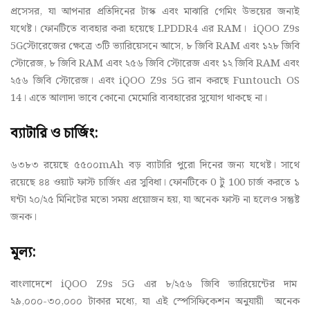
প্রসেসর, যা আপনার প্রতিদিনের টাস্ক এবং মাঝারি গেমিং উভয়ের জন্যই
যথেষ্ট। ফোনটিতে ব্যবহার করা হয়েছে LPDDR4 এর RAM। iQOO Z9s
5Gস্টোরেজের ক্ষেত্রে ৩টি ভ্যারিয়েসনে আসে, ৮ জিবি RAM এবং ১২৮ জিবি
স্টোরেজ, ৮ জিবি RAM এবং ২৫৬ জিবি স্টোরেজ এবং ১২ জিবি RAM এবং
২৫৬ জিবি স্টোরেজ। এবং iQOO Z9s 5G রান করছে Funtouch OS
14। এতে আলাদা ভাবে কোনো মেমোরি ব্যবহারের সুযোগ থাকছে না।
ব্যাটারি ও চার্জিং:
৬৩৮৩ রয়েছে ৫৫০০mAh বড় ব্যাটারি পুরো দিনের জন্য যথেষ্ট। সাথে
রয়েছে ৪৪ ওয়াট ফাস্ট চার্জিং এর সুবিধা। ফোনটিকে 0 টু 100 চার্জ করতে ১
ঘন্টা ২০/২৫ মিনিটের মতো সময় প্রয়োজন হয়, যা অনেক ফাস্ট না হলেও সন্তুষ্ট
জনক।
মূল্য:
বাংলাদেশে iQOO Z9s 5G এর ৮/২৫৬ জিবি ভ্যারিয়েন্টের দাম
২৯,০০০-৩০,০০০ টাকার মধ্যে, যা এই স্পেসিফিকেশন অনুযায়ী অনেক