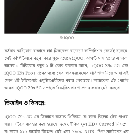
© iQOO
বর্তমান স্মার্টফোন বাজারে হাই-মিডরেন্জ বাজেটে কম্পিটিশন বেড়েই চলেছে,
সেই কম্পিটিশনে নতুন করে যুক্ত হয়েছে iQOO, আগস্ট মাস ২০২৪ এ তারা
তাদের s সিরিজের নতুন ২ টি ফোন বাজারে আনে, iQOO Z9s 5G এবং
iQOO Z9s Pro। দামের মধ্যে সেরা পারফরমেন্সের প্রতিশ্রুতি নিয়ে আসা এই
ফোন ২টি ইতিমধ্যেই প্রযুক্তিপ্রেমীদের নজর কেড়েছে। আজকের এই পোস্টে
আমরা iQOO Z9s 5G সম্পর্কে বিস্তারিত ধারণা প্রদান করার চেষ্টা করবো।
ডিজাইন ও ডিসপ্লে:
iQOO Z9s 5G এর ডিজাইন অত্যন্ত প্রিমিয়াম, যা হাতে নিলেই টের পাওয়া
যায়। এটিতে ব্যবহার করা হয়েছে ৬.৭৭ ইঞ্চির ফুল HD+ Curved ডিসপ্লে।
যা আসে ১২০ হার্জের রিফ্রেশ রেট এবং ১৮০০ NITS পিক ব্রাইটনেস এর